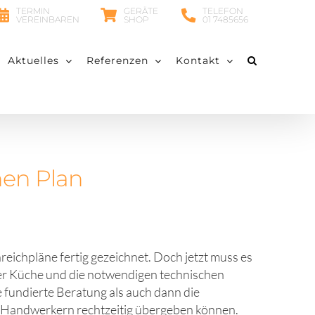
TERMIN
GERÄTE
TELEFON
VEREINBAREN
SHOP
01 7485656
Aktuelles
Referenzen
Kontakt
nen Plan
reichpläne fertig gezeichnet. Doch jetzt muss es
er Küche und die notwendigen technischen
 fundierte Beratung als auch dann die
n Handwerkern rechtzeitig übergeben können.