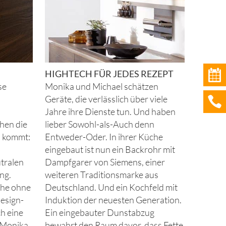
HIGHTECH FÜR JEDES REZEPT
se
Monika und Michael schätzen
Geräte, die verlässlich über viele
Jahre ihre Dienste tun. Und haben
hen die
lieber Sowohl-als-Auch denn
u kommt:
Entweder-Oder. In ihrer Küche
eingebaut ist nun ein Backrohr mit
tralen
Dampfgarer von Siemens, einer
ng.
weiteren Traditionsmarke aus
che ohne
Deutschland. Und ein Kochfeld mit
Design-
Induktion der neuesten Generation.
ch eine
Ein eingebauter Dunstabzug
n Monika
bewahrt den Raum davor, dass Fette