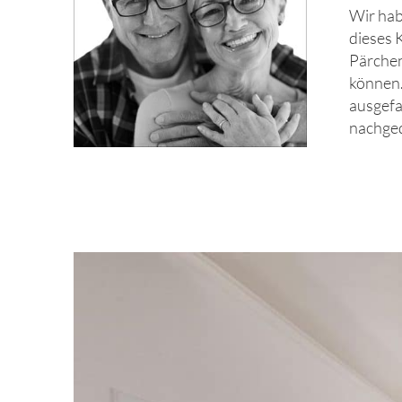
Wir hab
dieses 
Pärchen
können.
ausgefa
nachged