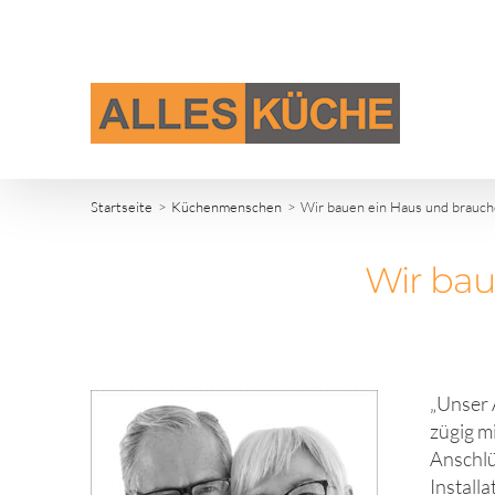
Zum
Inhalt
springen
Startseite
Küchenmenschen
Wir bauen ein Haus und brauch
Wir bau
„Unser 
zügig m
Anschlü
Install