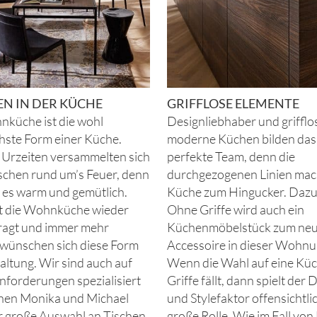
N IN DER KÜCHE
GRIFFLOSE ELEMENTE
küche ist die wohl
Designliebhaber und grifflo
hste Form einer Küche.
moderne Küchen bilden das
 Urzeiten versammelten sich
perfekte Team, denn die
chen rund um’s Feuer, denn
durchgezogenen Linien mac
 es warm und gemütlich.
Küche zum Hingucker. Daz
st die Wohnküche wieder
Ohne Griffe wird auch ein
ragt und immer mehr
Küchenmöbelstück zum neu
wünschen sich diese Form
Accessoire in dieser Wohnu
altung. Wir sind auch auf
Wenn die Wahl auf eine Kü
nforderungen spezialisiert
Griffe fällt, dann spielt der 
nen Monika und Michael
und Stylefaktor offensichtli
r große Auswahl an Tischen
große Rolle. Wie im Fall vo