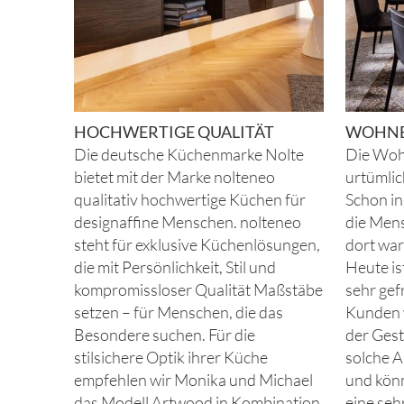
HOCHWERTIGE QUALITÄT
WOHNE
Die deutsche Küchenmarke Nolte
Die Wohn
bietet mit der Marke nolteneo
urtümlic
qualitativ hochwertige Küchen für
Schon in
designaffine Menschen. nolteneo
die Mens
steht für exklusive Küchenlösungen,
dort war
die mit Persönlichkeit, Stil und
Heute i
kompromissloser Qualität Maßstäbe
sehr gef
setzen – für Menschen, die das
Kunden 
Besondere suchen. Für die
der Gest
stilsichere Optik ihrer Küche
solche A
empfehlen wir Monika und Michael
und kön
das Modell Artwood in Kombination
eine seh