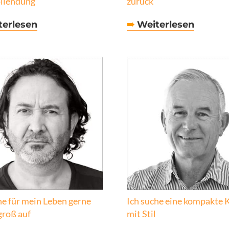
llendung
zurück
erlesen
➠
Weiterlesen
he für mein Leben gerne
Ich suche eine kompakte 
 groß auf
mit Stil