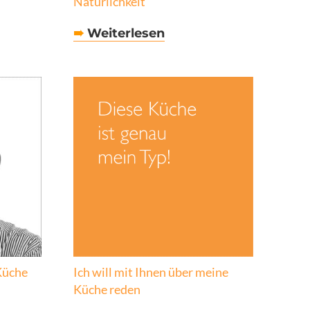
Natürlichkeit
➠
Weiterlesen
Küche
Ich will mit Ihnen über meine
Küche reden