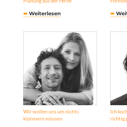
Planung aus der Ferne
Formvo
➠
Weiterlesen
➠
Weit
Wir wollen uns um nichts
Ich koc
kümmern müssen
richtig