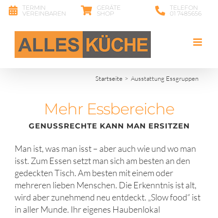
Zum
TERMIN
GERÄTE
TELEFON
VEREINBAREN
SHOP
01 7485656
Inhalt
springen
Startseite
Ausstattung Essgruppen
Mehr Essbereiche
GENUSSRECHTE KANN MAN ERSITZEN
Man ist, was man isst – aber auch wie und wo man
isst. Zum Essen setzt man sich am besten an den
gedeckten Tisch. Am besten mit einem oder
mehreren lieben Menschen. Die Erkenntnis ist alt,
wird aber zunehmend neu entdeckt. „Slow food“ ist
in aller Munde. Ihr eigenes Haubenlokal