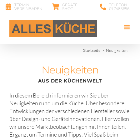
Zum
TERMIN
GERÄTE
TELEFON
VEREINBAREN
SHOP
01 7485656
Inhalt
springen
Startseite
Neuigkeiten
Neuigkeiten
AUS DER KÜCHENWELT
In diesem Bereich informieren wir Sie über
Neuigkeiten rund um die Küche. Über besondere
Entwicklungen der verschiedenen Hersteller sowie
über Design- und Geräteinnovationen. Hier wollen
wir unsere Marktbeobachtungen mit Ihnen teilen.
Ergänzt um Termine und Tipps. Viel Spaß beim