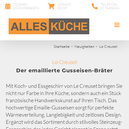
Zum
TERMIN
GERÄTE
TELEFON
VEREINBAREN
SHOP
01 7485656
Inhalt
springen
Startseite
Neuigkeiten
Le Creuset
Le Creuset
Der emaillierte Gusseisen-Bräter
Mit Koch- und Essgeschirr von Le Creuset bringen Sie
nicht nur Farbe in Ihre Küche, sondern auch ein Stück
französische Handwerkskunst auf Ihren Tisch. Das
hochwertige Emaille-Gusseisen sorgt für perfekte
Wärmeverteilung, Langlebigkeit und zeitloses Design.
Ergänzt wird das Sortiment durch stilvolles Steinzeug-
Essgeschirr, das jedes Gericht elegant in Szene setzt –