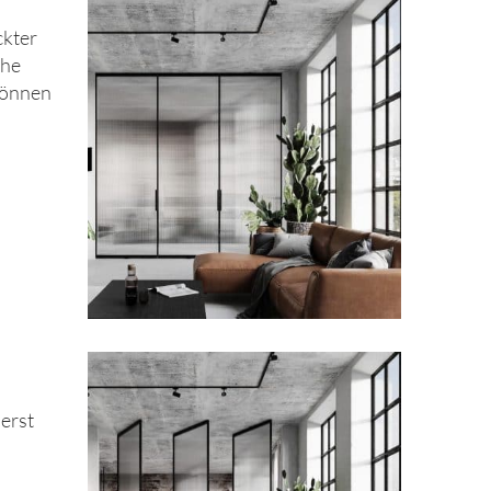
ckter
che
können
 erst