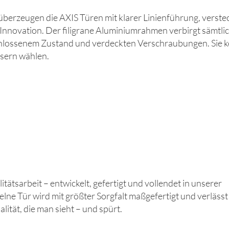
überzeugen die AXIS Türen mit klarer Linienführung, verste
Innovation. Der filigrane Aluminiumrahmen verbirgt sämtli
chlossenem Zustand und verdeckten Verschraubungen. Sie 
sern wählen.
tätsarbeit – entwickelt, gefertigt und vollendet in unserer
ne Tür wird mit größter Sorgfalt maßgefertigt und verlässt
lität, die man sieht – und spürt.