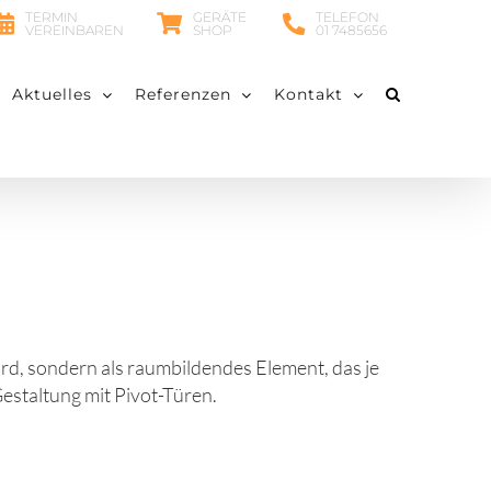
TERMIN
GERÄTE
TELEFON
VEREINBAREN
SHOP
01 7485656
Aktuelles
Referenzen
Kontakt
ird, sondern als raumbildendes Element, das je
Gestaltung mit Pivot-Türen.