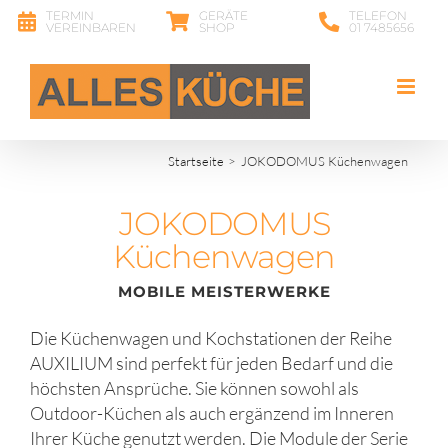
Zum
TERMIN
GERÄTE
TELEFON
VEREINBAREN
SHOP
01 7485656
Inhalt
springen
Startseite
JOKODOMUS Küchenwagen
JOKODOMUS
Küchenwagen
MOBILE MEISTERWERKE
Die Küchenwagen und Kochstationen der Reihe
AUXILIUM sind perfekt für jeden Bedarf und die
höchsten Ansprüche. Sie können sowohl als
Outdoor-Küchen als auch ergänzend im Inneren
Ihrer Küche genutzt werden. Die Module der Serie