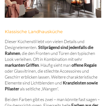
Klassische Landhausküche
Dieser Küchenstil lebt von vielen Details und
Designelementen.
Stilprägend sind jedenfalls die
Rahmen
, die den Fronten und Türen den typischen
Look verleihen. Oft in Kombination mit sehr
markanten Griffen
. Häufig sieht man
offene Regale
oder Glasvitrinen, die stilechte Accessoires und
Geschirr erblicken lassen. Weitere charakteristische
Elemente sind Lichtblenden und
Kranzleisten sowie
Pilaster
als seitliche „Wangen“.
Bei den Farben gibt es zwei – man könnte fast sagen –
Glaubensrichtungen. Einerseits helle
Farben aus der