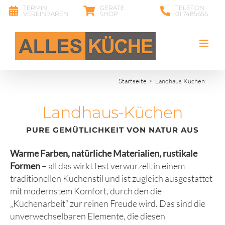
Zum
TERMIN
GERÄTE
TELEFON
VEREINBAREN
SHOP
01 7485656
Inhalt
springen
Startseite
Landhaus Küchen
Landhaus-Küchen
PURE GEMÜTLICHKEIT VON NATUR AUS
Warme Farben, natürliche Materialien, rustikale
Formen
– all das wirkt fest verwurzelt in einem
traditionellen Küchenstil und ist zugleich ausgestattet
mit modernstem Komfort, durch den die
„Küchenarbeit“ zur reinen Freude wird. Das sind die
unverwechselbaren Elemente, die diesen