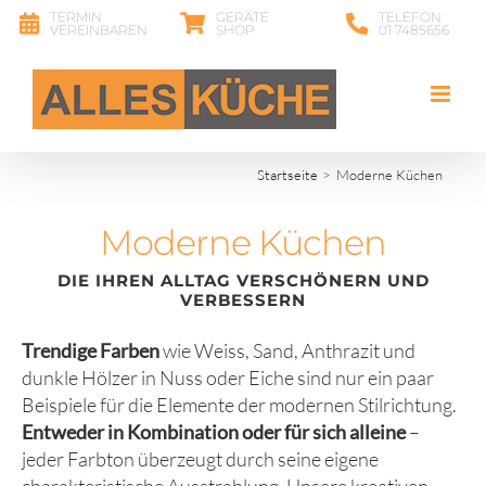
Zum
TERMIN
GERÄTE
TELEFON
VEREINBAREN
SHOP
01 7485656
Inhalt
springen
Startseite
Moderne Küchen
Moderne Küchen
DIE IHREN ALLTAG VERSCHÖNERN UND
VERBESSERN
Trendige Farben
wie Weiss, Sand, Anthrazit und
dunkle Hölzer in Nuss oder Eiche sind nur ein paar
Beispiele für die Elemente der modernen Stilrichtung.
Entweder in Kombination oder für sich alleine
–
jeder Farbton überzeugt durch seine eigene
charakteristische Ausstrahlung. Unsere kreativen