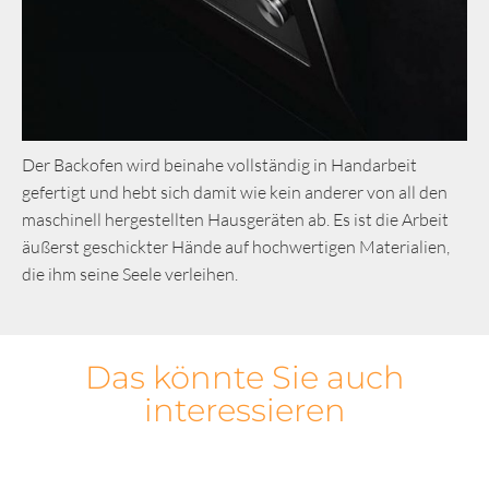
Der Backofen wird beinahe vollständig in Handarbeit
gefertigt und hebt sich damit wie kein anderer von all den
maschinell hergestellten Hausgeräten ab. Es ist die Arbeit
äußerst geschickter Hände auf hochwertigen Materialien,
die ihm seine Seele verleihen.
Das könnte Sie auch
interessieren