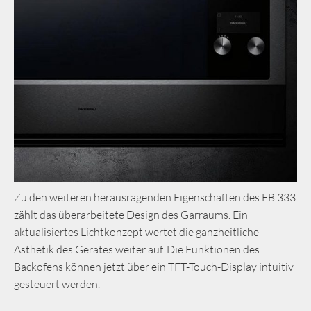
Zu den weiteren herausragenden Eigenschaften des EB 333
zählt das überarbeitete Design des Garraums. Ein
aktualisiertes Lichtkonzept wertet die ganzheitliche
Ästhetik des Gerätes weiter auf. Die Funktionen des
Backofens können jetzt über ein TFT-Touch-Display intuitiv
gesteuert werden.