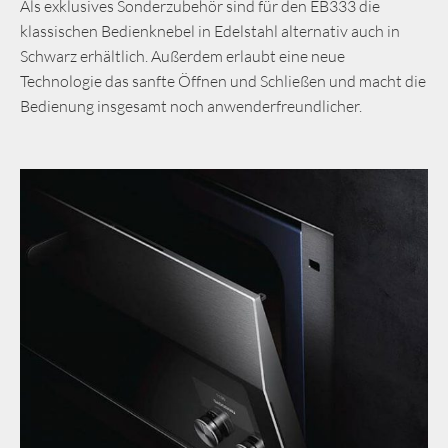
Als exklusives Sonderzubehör sind für den EB333 die
klassischen Bedienknebel in Edelstahl alternativ auch in
Schwarz erhältlich. Außerdem erlaubt eine neue
Technologie das sanfte Öffnen und Schließen und macht die
Bedienung insgesamt noch anwenderfreundlicher.