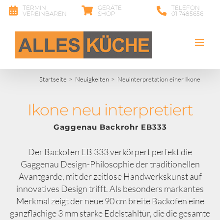
Zum
TERMIN
GERÄTE
TELEFON
VEREINBAREN
SHOP
01 7485656
Inhalt
springen
Startseite
Neuigkeiten
Neuinterpretation einer Ikone
Ikone neu interpretiert
Gaggenau Backrohr EB333
Der Backofen EB 333 verkörpert perfekt die
Gaggenau Design-Philosophie der traditionellen
Avantgarde, mit der zeitlose Handwerkskunst auf
innovatives Design trifft. Als besonders markantes
Merkmal zeigt der neue 90 cm breite Backofen eine
ganzflächige 3 mm starke Edelstahltür, die die gesamte