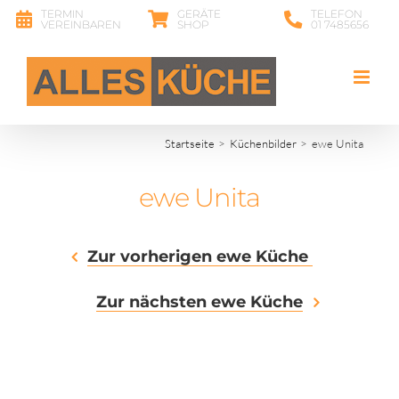
Zum
TERMIN
GERÄTE
TELEFON
VEREINBAREN
SHOP
01 7485656
Inhalt
springen
Startseite
Küchenbilder
ewe Unita
ewe Unita
Zur vorherigen ewe Küche
Zur nächsten ewe Küche