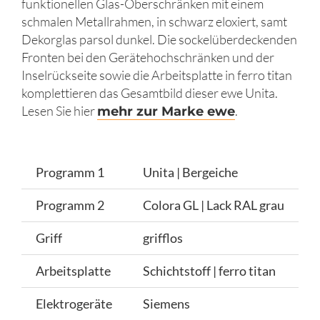
funktionellen Glas-Oberschränken mit einem
schmalen Metallrahmen, in schwarz eloxiert, samt
Dekorglas parsol dunkel. Die sockelüberdeckenden
Fronten bei den Gerätehochschränken und der
Inselrückseite sowie die Arbeitsplatte in ferro titan
komplettieren das Gesamtbild dieser ewe Unita.
Lesen Sie hier
.
mehr zur Marke ewe
Programm 1
Unita | Bergeiche
Programm 2
Colora GL | Lack RAL grau
Griff
grifflos
Arbeitsplatte
Schichtstoff | ferro titan
Elektrogeräte
Siemens