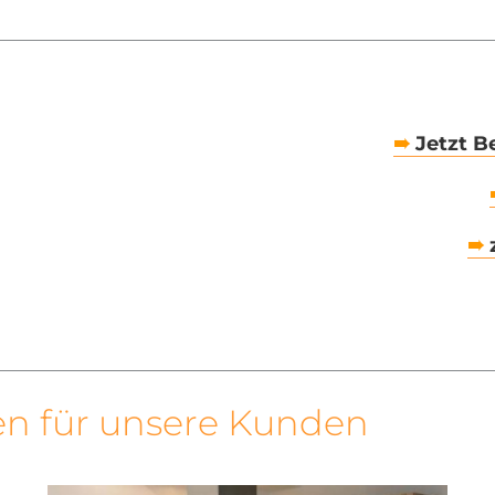
➠
Jetzt B
➠
z
n für unsere Kunden