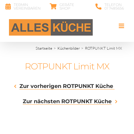
Zum
TERMIN
GERÄTE
TELEFON
VEREINBAREN
SHOP
01 7485656
Inhalt
springen
Startseite
Küchenbilder
ROTPUNKT Limit MX
ROTPUNKT Limit MX
Zur vorherigen ROTPUNKT Küche
Zur nächsten ROTPUNKT Küche