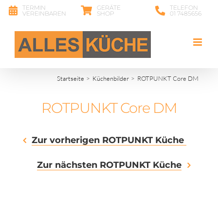
Zum
TERMIN
GERÄTE
TELEFON
VEREINBAREN
SHOP
01 7485656
Inhalt
springen
Startseite
Küchenbilder
ROTPUNKT Core DM
ROTPUNKT Core DM
Zur vorherigen ROTPUNKT Küche
Zur nächsten ROTPUNKT Küche