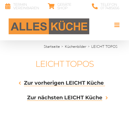
Zum
TERMIN
GERÄTE
TELEFON
VEREINBAREN
SHOP
01 7485656
Inhalt
springen
Startseite
Küchenbilder
LEICHT TOPOS
LEICHT TOPOS
Zur vorherigen LEICHT Küche
Zur nächsten LEICHT Küche