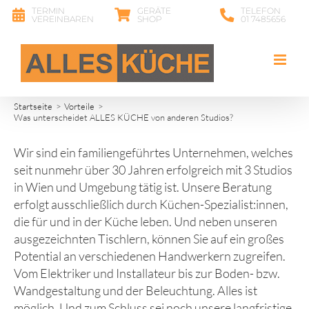
Zum
TERMIN
GERÄTE
TELEFON
VEREINBAREN
SHOP
01 7485656
Inhalt
springen
Startseite
Vorteile
Was unterscheidet ALLES KÜCHE von anderen Studios?
Wir sind ein familiengeführtes Unternehmen, welches
seit nunmehr über 30 Jahren erfolgreich mit 3 Studios
in Wien und Umgebung tätig ist. Unsere Beratung
erfolgt ausschließlich durch Küchen-Spezialist:innen,
die für und in der Küche leben. Und neben unseren
ausgezeichnten Tischlern, können Sie auf ein großes
Potential an verschiedenen Handwerkern zugreifen.
Vom Elektriker und Installateur bis zur Boden- bzw.
Wandgestaltung und der Beleuchtung. Alles ist
möglich. Und zum Schluss sei noch unsere langfristige