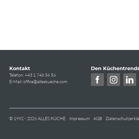
Kontakt
Den Küchentrends
Telefon:
+43 1 748 56 56
E-Mail:
office@alleskueche.com
© 1992 - 2026 ALLES KÜCHE
Impressum
AGB
Datenschutzerkl