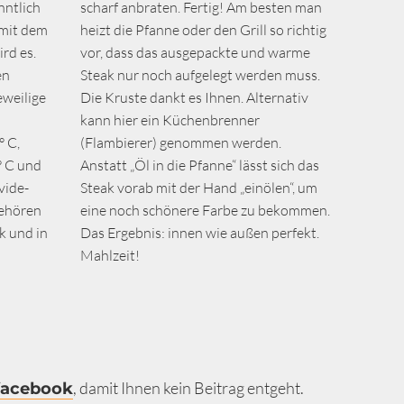
nntlich
scharf anbraten. Fertig! Am besten man
 mit dem
heizt die Pfanne oder den Grill so richtig
rd es.
vor, dass das ausgepackte und warme
en
Steak nur noch aufgelegt werden muss.
eweilige
Die Kruste dankt es Ihnen. Alternativ
kann hier ein Küchenbrenner
° C,
(Flambierer) genommen werden.
° C und
Anstatt „Öl in die Pfanne“ lässt sich das
vide-
Steak vorab mit der Hand „einölen“, um
gehören
eine noch schönere Farbe zu bekommen.
k und in
Das Ergebnis: innen wie außen perfekt.
Mahlzeit!
, damit Ihnen kein Beitrag entgeht.
facebook