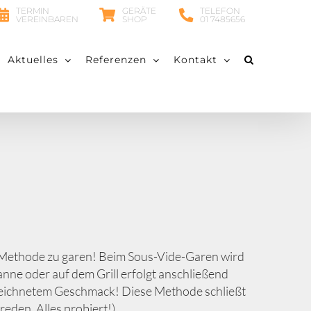
TERMIN
GERÄTE
TELEFON
VEREINBAREN
SHOP
01 7485656
Aktuelles
Referenzen
Kontakt
r-Methode zu garen! Beim Sous-Vide-Garen wird
nne oder auf dem Grill erfolgt anschließend
ezeichnetem Geschmack! Diese Methode schließt
reden. Alles probiert!)