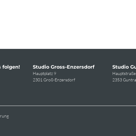
 folgen!
Studio Gross-Enzersdorf
Studio G
Hauptplatz 9
Hauptstraße
2301 Groß-Enzersdorf
2353 Guntr
ärung