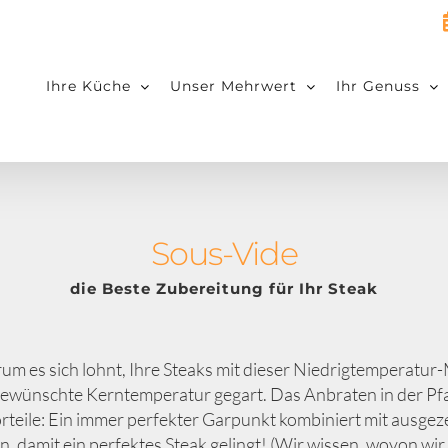
Ihre Küche
Unser Mehrwert
Ihr Genuss
Sous-Vide
die Beste Zubereitung für Ihr Steak
um es sich lohnt, Ihre Steaks mit dieser Niedrigtemperatu
gewünschte Kerntemperatur gegart. Das Anbraten in der Pfa
rteile: Ein immer perfekter Garpunkt kombiniert mit ausg
 damit ein perfektes Steak gelingt! (Wir wissen, wovon wir 