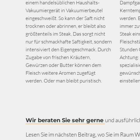
einem handelsüblichen Haushalts-
Dampfgare
Vakuumiergerät in Vakuumierbeutel
Kerntemp
eingeschweißt. So kann der Saft nicht
werden. E
trocknen oder abrinnen, er bleibt also
immer zuv
größtenteils im Steak. Das sorgt nicht
Steak ein
nur für schmackhafte Saftigkeit, sondern
Fleischst
intensiviert den Eigengeschmack. Durch
Stunden G
Zugabe von frischen Kräutern,
Achtung:
Gewürzen oder Butter können dem
spezialisi
Fleisch weitere Aromen zugefügt
gewünsch
werden. Oder man bleibt puristisch.
einstelle
und ausführlich
Wir beraten Sie sehr gerne
Lesen Sie im nächsten Beitrag, wo Sie im Raum W