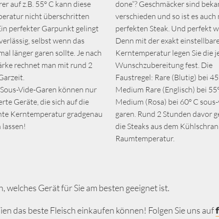
r auf z.B. 55° C kann diese
done“? Geschmäcker sind beka
eratur nicht überschritten
verschieden und so ist es auch
in perfekter Garpunkt gelingt
perfekten Steak. Und perfekt wi
erlässig, selbst wenn das
Denn mit der exakt einstellbar
mal länger garen sollte. Je nach
Kerntemperatur legen Sie die j
ärke rechnet man mit rund 2
Wunschzubereitung fest. Die
arzeit.
Faustregel: Rare (Blutig) bei 45
 Sous-Vide-Garen können nur
Medium Rare (Englisch) bei 55
erte Geräte, die sich auf die
Medium (Rosa) bei 60° C sous-
te Kerntemperatur gradgenau
garen. Rund 2 Stunden davor 
n lassen!
die Steaks aus dem Kühlschran
Raumtemperatur.
, welches Gerät für Sie am besten geeignet ist.
ien das beste Fleisch einkaufen können! Folgen Sie uns auf