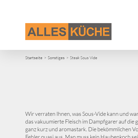
Zum
Inhalt
springen
Startseite
Sonstiges
Steak Sous Vide
Wir verraten Ihnen, was Sous-Vide kann und war
das vakuumierte Fleisch im Dampfgarer auf die 
ganz kurz und aromastark. Die bekömmlichen Vo
Fehler quasi aus. Man muss kein Haubenkoch sein,