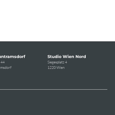
untramsdorf
Studio Wien Nord
 44
Siegesplatz 4
amsdorf
1220 Wien