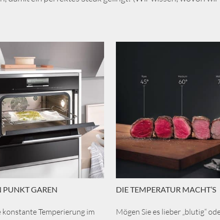
N PUNKT GAREN
DIE TEMPERATUR MACHT’S
e konstante Temperierung im
Mögen Sie es lieber „blutig“ ode